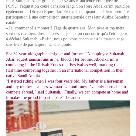
Pour Sultanah Abar, graphiste de 32 ans et ancienne employée de
l'ONU, l'équitation coule dans son sang. Son frère Abdelkarim participe
également au Diriyah Equestrian Festival, marquant ainsi leur première
participation à une compétition internationale dans leur Arabie Saoudite
natale.
«J'ai commencé à monter à l'âge de quatre ans. Mon père et ma mère
sont des cavaliers. Jusqu'à présent, je n'ai pu concourir qu'à l'étranger»,
a déclaré Sultanah. «Enfin, nous pouvons concourir à la maison et je
suis fière de participer», at-elle ajouté.
For 32-year-old graphic designer and former UN employee Sultanah
Abar, equestrianism runs in her blood. Her brother Abdelkarim is
competing in the Diriyah Equestrian Festival as well, marking their
first time competing together in an international competition in their
native Saudi Arabia.
“I started riding when I was four years old. My father is a horseman
and my mother is a horsewoman. Up until now I’ve only been able to
compete abroad,” said Sultanah. “Finally, we can compete at home and
it makes me proud to participate” she added.