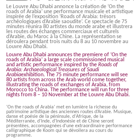
Le Louvre Abu Dhabi annonce la création de ‘On the
roads of Arabia’ une performance musicale et artistique
inspirée de l’exposition ‘Roads of Arabia: trésors
archéologiques d’Arabie saoudite’. Ce spectacle de 75
minutes réunira 80 artistes du monde arabe et illustrera
les routes des échanges commerciaux et culturels
d’Arabie, du Maroc à la Chine. La représentation se
déroulera pendant trois nuits du 8 au 10 novembre au
Louvre Abu Dhabi.
Louvre Abu Dhabi announces the premiere of ‘On the
roads of Arabia’ a large scale commissioned musical
and artistic performance inspired by the
Roads of
Arabia: Archaeological Treasures of Saudi
Arabia
exhibition. The 75 minute performance will see
80 artists from across the Arab world come together,
illustrating the roads of exchanges of Arabia, from
Morocco to China. The performance will run for three
nights from 8 – 10 November at the Louvre Abu Dhabi.
‘On the roads of Arabia’ met en lumière la richesse du
patrimoine artistique des anciennes routes d’Arabie. Musique,
danse et poésie de la péninsule, d'Afrique, de la
Méditerranée, d'Inde, d'Indonésie et de Chine seront
présentées, accompagnées d'une extraordinaire performance
calligraphique de Koom qui se dévoilera au cours du
programme.