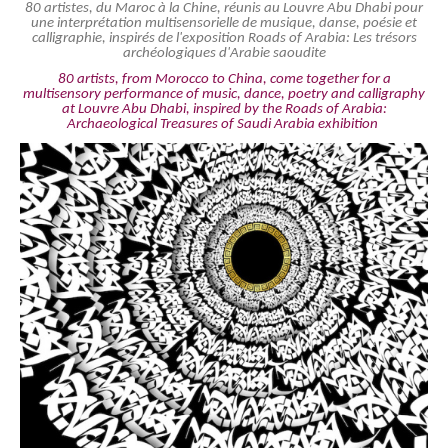
80 artistes, du Maroc à la Chine, réunis au Louvre Abu Dhabi pour
une interprétation multisensorielle de musique, danse, poésie et
calligraphie, inspirés de l'exposition Roads of Arabia: Les trésors
archéologiques d'Arabie saoudite
80 artists, from Morocco to China, come together for a
multisensory performance of music, dance, poetry and calligraphy
at Louvre Abu Dhabi, inspired by the Roads of Arabia:
Archaeological Treasures of Saudi Arabia exhibition