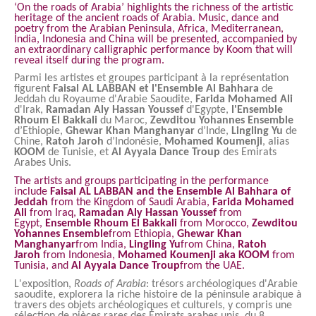
‘On the roads of Arabia’ highlights the richness of the artistic
heritage of the ancient roads of Arabia. Music, dance and
poetry from the Arabian Peninsula, Africa, Mediterranean,
India, Indonesia and China will be presented, accompanied by
an extraordinary calligraphic performance by Koom that will
reveal itself during the program.
Parmi les artistes et groupes participant à la représentation
figurent
Faisal AL LABBAN et l'Ensemble Al Bahhara
de
Jeddah du Royaume d'Arabie Saoudite,
Farida Mohamed Ali
d'Irak,
Ramadan Aly Hassan Youssef
d'Egypte,
l'Ensemble
Rhoum El Bakkali
du Maroc,
Zewditou Yohannes Ensemble
d’Ethiopie,
Ghewar Khan Manghanyar
d’Inde,
Lingling Yu
de
Chine,
Ratoh Jaroh
d’Indonésie,
Mohamed Koumenji
, alias
KOOM
de Tunisie, et
Al Ayyala Dance Troup
des Emirats
Arabes Unis.
The artists and groups participating in the performance
include
Faisal AL LABBAN and the Ensemble Al Bahhara of
Jeddah
from the Kingdom of Saudi Arabia,
Farida Mohamed
Ali
from Iraq,
Ramadan Aly Hassan Youssef
from
Egypt,
Ensemble Rhoum El Bakkali
from Morocco,
Zewditou
Yohannes Ensemble
from Ethiopia,
Ghewar Khan
Manghanyar
from India,
Lingling Yu
from China,
Ratoh
Jaroh
from Indonesia,
Mohamed Koumenji aka KOOM
from
Tunisia, and
Al Ayyala Dance Troup
from the UAE.
L'exposition,
Roads of Arabia
: trésors archéologiques d'Arabie
saoudite, explorera la riche histoire de la péninsule arabique à
travers des objets archéologiques et culturels, y compris une
sélection de pièces rares des Émirats arabes unis, du 8