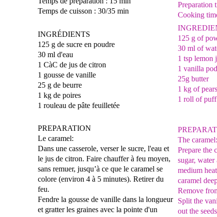
Temps de préparation : 15 min
Preparation 
Temps de cuisson : 30/35 min
Cooking tim
INGREDIE
INGRÉDIENTS
125 g of po
125 g de sucre en poudre
30 ml of wat
30 ml d'eau
1 tsp lemon 
1 CàC de jus de citron
1 vanilla po
1 gousse de vanille
25g butter
25 g de beurre
1 kg of pear
1 kg de poires
1 roll of puf
1 rouleau de pâte feuilletée
PREPARATION
PREPARAT
Le caramel:
The caramel
Dans une casserole, verser le sucre,
l'eau et
Prepare the 
le jus de citron. Faire chauffer à feu moyen,
sugar,
water 
sans
remuer, jusqu’à ce que le caramel se
medium heat
colore (environ 4 à
5 minutes). Retirer du
caramel deep
feu.
Remove from
Fendre la gousse de vanille dans la longueur
Split the va
et gratter
les graines avec la pointe d'un
out the
seeds