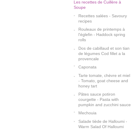
Les recettes de Cuillère à
Soupe
Recettes salées - Savoury
recipes
Rouleaux de printemps à
l'églefin - Haddock spring
rolls
Dos de cabillaud et son tian
de légumes Cod fillet a la
provencale
Caponata
Tarte tomate, chèvre et miel
- Tomato, goat cheese and
honey tart
Pâtes sauce potiron
courgette - Pasta with
pumpkin and zucchini sauce
Mechouia
Salade tiède de Halloumi -
Warm Salad Of Halloumi