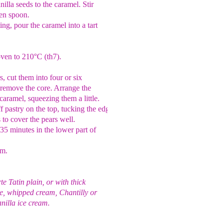
nilla seeds to the caramel. Stir
en spoon.
ng, pour the caramel into a tart
oven to 210°C (th7).
s, cut them into four or six
remove the core. Arrange the
 caramel,
squeezing them a little.
ff pastry on the
top, tucking the edges
s to cover the pears well.
35 minutes in the lower part of
m.
rte Tatin plain, or with thick
he,
whipped cream, Chantilly or
nilla ice cream.