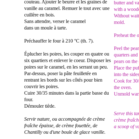
couteau. Ajouter le beurre
et les graines de
butter and va
vanille au caramel. Remuer le tout avec
une
with a wood
cuillère en bois.
Without waiti
Sans attendre, verser le caramel
mold.
dans un moule à tarte.
Preheat the 
Préchauffer le four à 210 °C (th. 7).
Peel the pear
Éplucher les poires, les couper en quatre ou
quarters and
six quartiers
et enlever le coeur. Disposer les
pears on the
poires sur le caramel, en
les serrant un peu.
Place the pu
Par-dessus, poser la pâte feuilletée en
into the side
rentrant les bords sur les côtés pour bien
Cook for 30/
couvrir les poires.
the oven.
Cuire 30/35 minutes dans la partie basse du
Unmold war
four.
Démouler tiède.
Serve this ta
Servir nature, ou accompagnée de crème
crème fraîc
fraîche épaisse, de
crème fouettée, de
a scoop of va
Chantilly ou d'une boule de glace vanille.