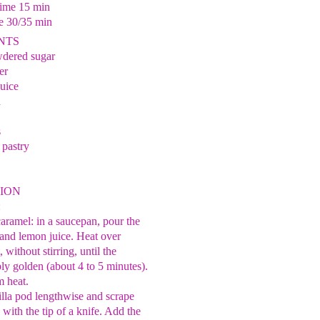
time 15 min
e 30/35 min
NTS
wdered sugar
er
juice
d
s
f pastry
ION
:
caramel: in a saucepan, pour the
and lemon juice. Heat over
, without
stirring, until the
ly golden (about 4 to 5 minutes).
 heat.
nilla pod lengthwise and scrape
 with the tip of a knife. Add the