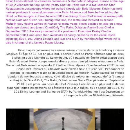
Kevin Lopes started his career as commis in a 5 star hotel in Megève, France at the age
of 19. A year later he took on the Pastry Chef de Partie role in a two Michelin Star
Restaurant in Luxembourg where he worked closely with Ilario Mosconi. Kevin has held
various positions in several restaurants in Paris, Monaco and Metz before joining the
Hôtel Le Kilimandjaro in Courchevel in 2012 as Pastry Sous Chef where he worked with
Nicolas Sale and Glenn Viel. During that time, the restaurant received its second
Michelin star. Having worked in France for many years, Kevin decided to take on a new
challenge abroad and joined One&Only The Palm, Dubai as Pastry Sous Chef in
September 2013. He was promoted to the position of Executive Pastry Chef in
September 2014 and since then overlooks all pastry creations for the entire resort
including ZEST, 101 Dining Lounge and Bar and STAY by Yannick Alléno where he is
also in charge of the famous Pastry Library.
Kevin Lopes commence sa carrière comme commis dans un hôtel cinq étoiles à
Megève, à l'âge de 19. Un an plus tard, il devient Chef de Partie pâtissier dans un deux
étoiles au guide Michelin au Luxembourg, où il travaille en étroite collaboration avec
Ilario Mosconi. Kevin occupe ensuite divers postes dans plusieurs restaurants à Paris,
Monaco et Metz avant de rejoindre l'Hôtel Le Kilimandjaro à Courchevel en 2012 comme
Sous Chef Pâtissier où il travaille avec Nicolas Sale et Glenn Viel. Pendant cette
période, le restaurant reçoit sa deuxième étoile au Michelin. Ayant travaillé en France
pendant de nombreuses années, Kevin décide de relever un nouveau défi à l'étranger
et il rejoint le One & Only The Palm, Dubaï comme Sous Chef pâtissier en Septembre
2013. Il est promu au poste de Chef Pâtissier Exécutif un an plus tard et depuis
supervise toutes les créations de pâtisseries pour tout l’hôtel, qu’il s’agisse du ZEST, du
101
Dining Lounge and Bar
ou du STAY by Yannick Alléno, où il est également en
charge de la célèbre Bibliothèque pâtisserie.