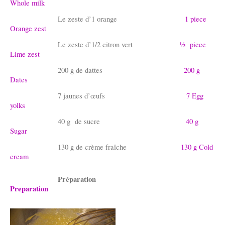
Whole milk
Le zeste d’1 orange
1 piece
Orange zest
Le zeste d’1/2 citron vert
½ piece
Lime zest
200 g de dattes
200 g
Dates
7 jaunes d’œufs
7 Egg
yolks
40 g de sucre
40 g
Sugar
130 g de crème fraîche
130 g Cold
cream
Préparation
Preparation