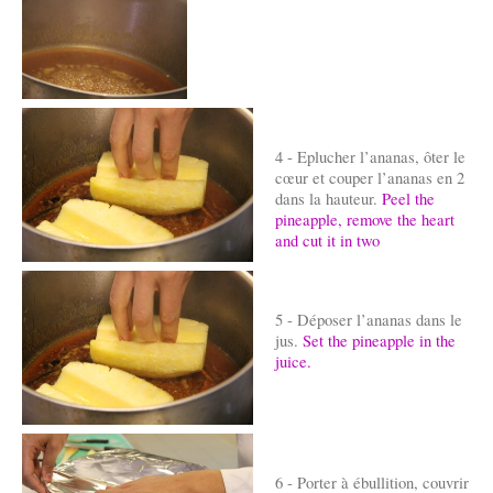
4 - Eplucher l’ananas, ôter le
cœur et couper l’ananas en 2
dans la hauteur.
Peel the
pineapple, remove the heart
and cut it in two
5 - Déposer l’ananas dans le
jus.
Set the pineapple in the
juice.
6 - Porter à ébullition, couvrir