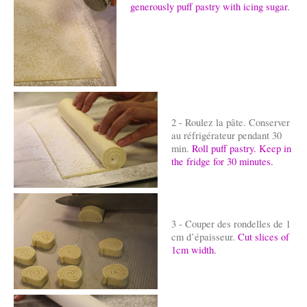
generously puff pastry with icing sugar.
2 - Roulez la pâte. Conserver
au réfrigérateur pendant 30
min.
Roll puff pastry. Keep in
the fridge for 30 minutes.
3 - Couper des rondelles de 1
cm d’épaisseur.
Cut slices of
1cm width.