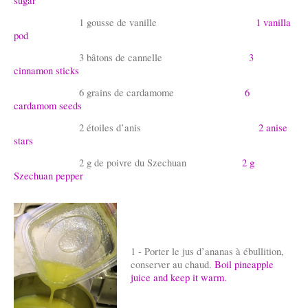
sugar
1 gousse de vanille
1 vanilla
pod
3 bâtons de cannelle
3
cinnamon sticks
6 grains de cardamome
6
cardamom seeds
2 étoiles d’anis
2 anise
stars
2 g de poivre du Szechuan
2 g
Szechuan pepper
1 - Porter le jus d’ananas à ébullition,
conserver au chaud.
Boil pineapple
juice and keep it warm.