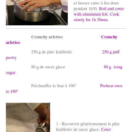
et laisser cuire à feu doux
pendant 1h30.
Boil and cover
with aluminium foil. Cook
slowly for 1h 30min.
Crunchy arlettes
Crunchy
arlettes
250 g de pâte feuilletée
250 g puff
pastry
80 g de sucre glace
80 g icing
sugar
Préchauffer le four à 190°
Preheat oven
to 190°
1 - Recouvrir généreusement la pâte
feuilletée de sucre glace.
Cover