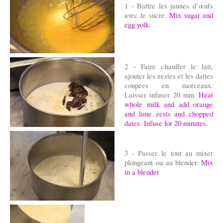
1 - Battre les jaunes d’œufs
avec le sucre.
Mix sugar and
egg yolk.
2 - Faire chauffer le lait,
ajouter les zestes et les dattes
coupées en morceaux.
Laisser infuser 20 min.
Heat
whole milk and add orange
and lime zests and chopped
dates. Infuse for 20 minutes.
3 - Passer le tout au mixer
plongeant ou au blender.
Mix
in a blender