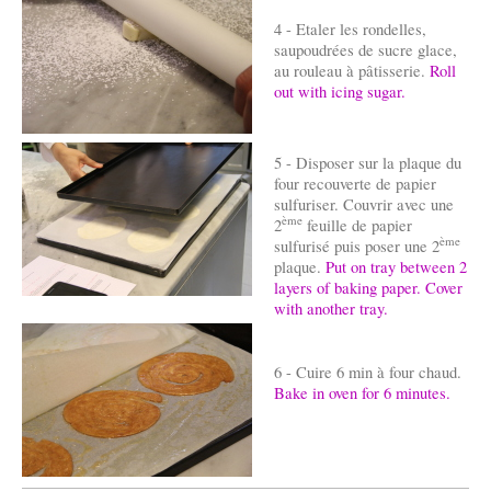
4 - Etaler les rondelles,
saupoudrées de sucre glace,
au rouleau à pâtisserie.
Roll
out with icing sugar.
5 - Disposer sur la plaque du
four recouverte de papier
sulfuriser. Couvrir avec une
ème
2
feuille de papier
ème
sulfurisé puis poser une 2
plaque.
Put on tray between 2
layers of baking paper. Cover
with another tray.
6 - Cuire 6 min à four chaud.
Bake in oven for 6 minutes.